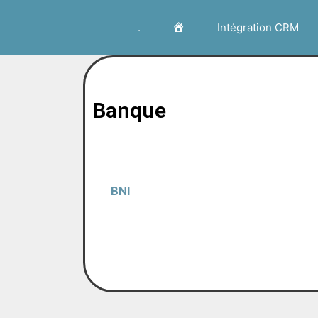
Expert
.
Intégration CRM
Vtiger
Banque
CRM
BNI