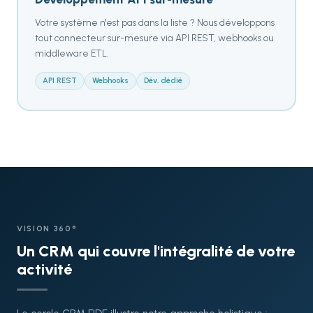
Votre système n'est pas dans la liste ? Nous développons
tout connecteur sur-mesure via API REST, webhooks ou
middleware ETL.
API REST
Webhooks
Dév. dédié
VISION 360°
Un CRM qui couvre l'intégralité de votre
activité