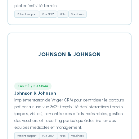
piloter l'activité terrain.
Patient support
Vue 360°
KPIs
Vouchers
JOHNSON & JOHNSON
SANTÉ / PHARMA
Johnson & Johnson
Implémentation de Vtiger CRM pour centraliser le parcours
patient sur une vue 360° : traçabilité des interactions terrain
(appels, visites), remontée des effets indésirables, gestion
des vouchers et reporting périodique à destination des
équipes médicales et management.
Patient support
Vue 360°
KPIs
Vouchers