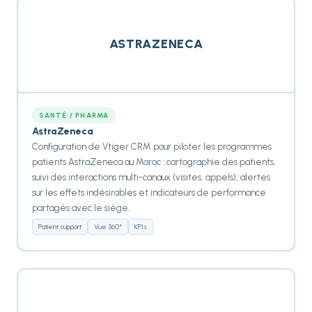
ASTRAZENECA
SANTÉ / PHARMA
AstraZeneca
Configuration de Vtiger CRM pour piloter les programmes
patients AstraZeneca au Maroc : cartographie des patients,
suivi des interactions multi-canaux (visites, appels), alertes
sur les effets indésirables et indicateurs de performance
partagés avec le siège.
Patient support
Vue 360°
KPIs