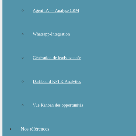
Agent IA — Analyse CRM
Whatsapp-Integration
Génération de leads avancée
Dashboard KPI & Analytics
Vue Kanban des opportunités
Nos références