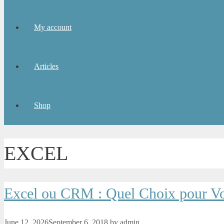
My account
Articles
Shop
EXCEL
Excel ou CRM : Quel Choix pour Vo
June 12, 2026
September 6, 2018
by
admin